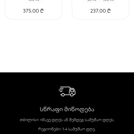
375.00 ₾
237.00 ₾
სწრაფი მიწოდება
თბილისი: იმავე დღეს ან შემდეგ სამუშაო დღეს.
რეგიონები: 1-4 სამუშაო დღე.