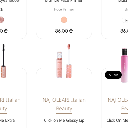
 Eyeshadow
Blur Me Face Primer
Blus
ck
Face Primer
B
b
00 ₾
86.00 ₾
86.
NEW
I Italian
NAJ OLEARI Italian
NAJ OLEA
uty
Beauty
Be
Me Extra
Click on Me Glassy Lip
Click On M