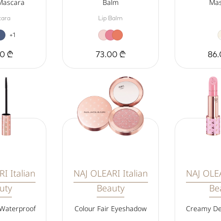
Mascara
Balm
Mas
ara
Lip Balm
+1
00 ₾
73.00 ₾
86.
I Italian
NAJ OLEARI Italian
NAJ OLEA
uty
Beauty
Be
 Waterproof
Colour Fair Eyeshadow
Creamy Del