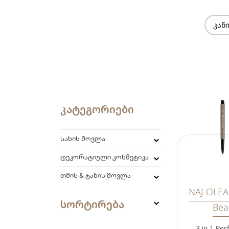
კან
კატეგორიები
სახის მოვლა
დეკორატიული კოსმეტიკა
თმის & ტანის მოვლა
NAJ OLEAR
სორტირება
Bea
3 in 1 Per