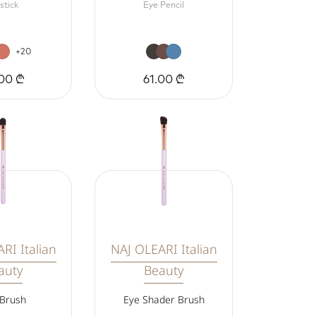
stick
Eye Pencil
+20
00 ₾
61.00 ₾
RI Italian
NAJ OLEARI Italian
auty
Beauty
 Brush
Eye Shader Brush