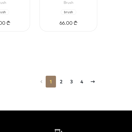
rush
Brush
rush
brush
00 ₾
66.00 ₾
1
2
3
4