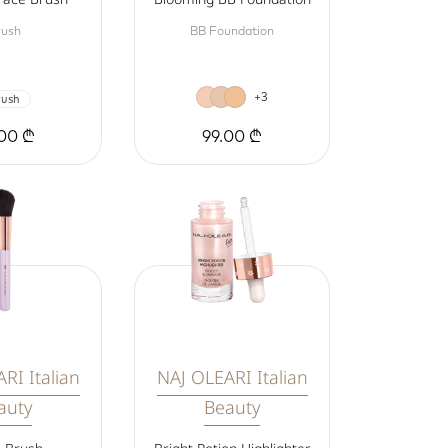
rush
BB Foundation
+3
rush
00 ₾
99.00 ₾
RI Italian
NAJ OLEARI Italian
auty
Beauty