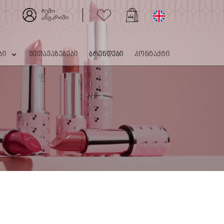
ჩემი
ანგარიში
ᲑᲘ
ᲨᲔᲗᲐᲕᲐᲖᲔᲑᲔᲑᲘ
ᲑᲠᲔᲜᲓᲔᲑᲘ
ᲙᲝᲜᲢᲐᲥᲢᲘ