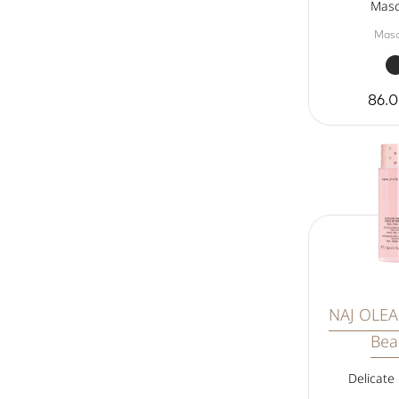
Masc
Masc
86.
NAJ OLEAR
Bea
Delicate 