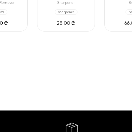
Remover
Sharpener
B
 ml
sharpener
b
00 ₾
28.00 ₾
66.