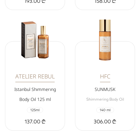
193.00 ₾
158.00 ₾
ATELIER REBUL
HFC
Istanbul Shımmerıng
SUNMUSK
Body Oıl 125 ml
Shimmering Body Oil
125ml
140 ml
137.00 ₾
306.00 ₾