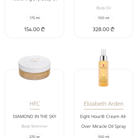
Body Oil
175 ml
100 ml
154.00 ₾
328.00 ₾
HFC
Elizabeth Arden
DIAMOND IN THE SKY
Eight Hour® Cream All-
Over Miracle Oil Spray
Body Shimmer
270 gr
100 ml