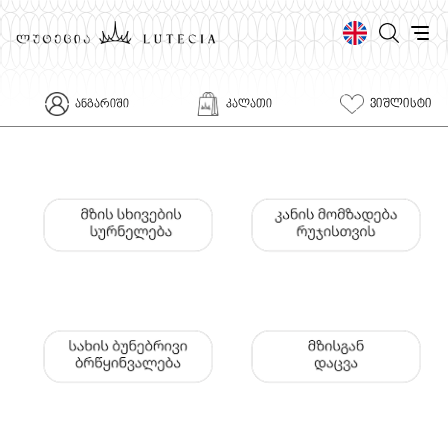
ᲕᲘᲨᲚᲘᲡᲢᲘ
ᲐᲜᲒᲐᲠᲘᲨᲘ
ᲙᲐᲚᲐᲗᲘ