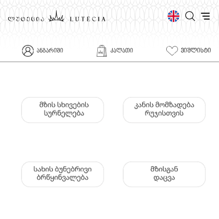
ᲕᲘᲨᲚᲘᲡᲢᲘ
ᲐᲜᲒᲐᲠᲘᲨᲘ
ᲙᲐᲚᲐᲗᲘ