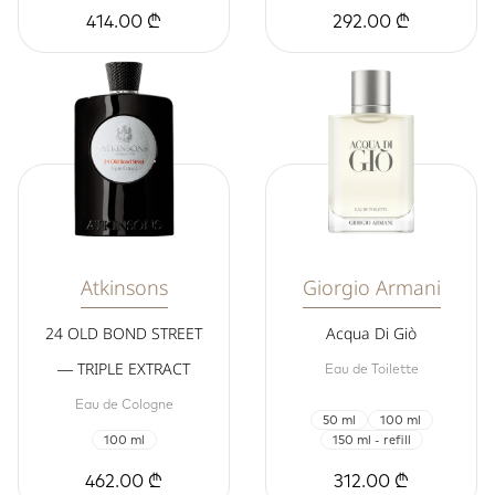
414.00 ₾
292.00 ₾
Atkinsons
Giorgio Armani
24 OLD BOND STREET
Acqua Di Giò
— TRIPLE EXTRACT
Eau de Toilette
Eau de Cologne
50 ml
100 ml
100 ml
150 ml - refill
462.00 ₾
312.00 ₾