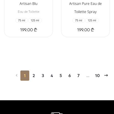
Artisan Blu
Artisan Pure Eau de
Toilette Spray
Eau de Toilette
75 ml
125 ml
75 ml
125 ml
199.00 ₾
199.00 ₾
1
2
3
4
5
6
7
...
10