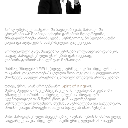
პარფიუმერულ სამყაროში ბავშვობიდან, მაროკოში
ცხოვრებისას შეაბიჯა: იქაური გარემოს მდიდრულმა,
მრავალმხრივმა არომატებმა სურნელოვანი ზეთებისადმი
ვნება და აღტაცების ნაპერწკლები გაუღვივეს.
პროფესიული გადამზადების კურსები ჰოლანდიაში დაიწყო,
სადაც, პარფიუმერული უნარების დასახვეწად,
ლაბორატორიის ასისტენტად მუშაობდა.
მისმა ქმნილებამ FiFi-ს (იგივე „სურნელოვანი ინდუსტრიის
ოსკარის დაჯილდოება“) ჯილდო მოიპოვა და საყოველთაოდ
მოიხვეჭა სახელი არაერთი ცნობილი ბრენდის არომატებით.
დღეს, ქრისტიან პროვენცანო
Spirit of Kings
-ის
შემოქმედებითი ხელმძღვანელია. მოღვაწეობს დუბაიში;
უმაღლესი ხარისხის ინგრედიენტების ინოვაციურ
ტექნოლოგიებთან შერწყმით, განსაკუთრებული
სურნელოვანი ნიმუშების შექმნას აგრძელებს და საუკეთესო,
მოთხოვნადი პროფესიონალის სტატუსს ინარჩუნებს.
მისი პარფიუმერული შედევრები კი სუნამოების მიმართ ულევ
სიყვარულსა და ინდუსტრიისადმი ერთგულებას ასახავენ.