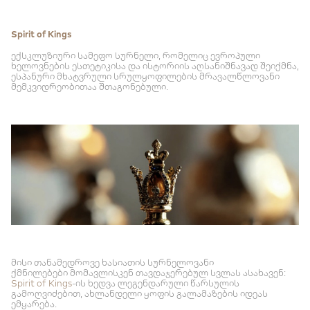
Spirit of Kings
ექსკლუზიური სამეფო სურნელი, რომელიც ევროპული
ხელოვნების ესთეტიკისა და ისტორიის აღსანიშნავად შეიქმნა,
ესპანური მხატვრული სრულყოფილების მრავალწლოვანი
მემკვიდრეობითაა შთაგონებული.
მისი თანამედროვე ხასიათის სურნელოვანი
ქმნილებები მომავლისკენ თავდაჯერებულ სვლას ასახავენ:
Spirit of Kings
-ის ხედვა ლეგენდარული წარსულის
გამოღვიძებით, ახლანდელი ყოფის გალამაზების იდეას
ემყარება.