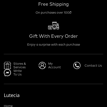
Free Shipping
On purchases over 100₾
Gift With Every Order
Enjoy a surprise with each purchase
Stores &
My
Contact Us
Services
Account
Write
To Us
Lutecia
Home