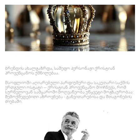
ბრენდის ახალგაზრდა, სამეფო პერსონაჟი ქრისტიან
პროვენცანოს ქმნილებაა.
მსოფლიოში აღიარებული პარფიუმერი და საკუთარი საქმის
ერთგული ოსტატი — ქრისტიან პროვენცანო მიიჩნევს, რომ
სურნელოვან სამყაროში მოღვაწეობა უწყვეტი მოგზაურობაა:
შემოქმედებითი აზროვნება - განვითარებისა და შთაგონების
ძიებაში.